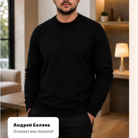
Андрей Беляев
Основатель HausHof