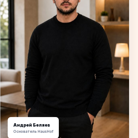
Андрей Беляев
Основатель HausHof